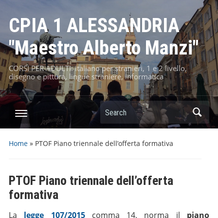
CPIA 1 ALESSANDRIA
"Maestro Alberto Manzi"
CORSI PER ADULTI: italiano per stranieri, 1 e 2 livello,
disegno e pittura, lingue straniere, informatica
Home
»
PTOF Piano triennale dell’offerta formativa
PTOF Piano triennale dell’offerta
formativa
La
legge 107/2015
comma 14, norma il
piano